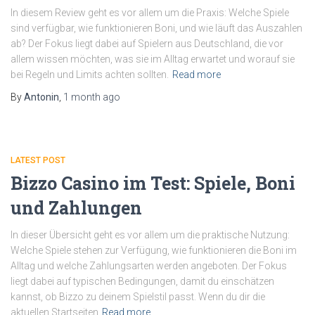
In diesem Review geht es vor allem um die Praxis: Welche Spiele
sind verfügbar, wie funktionieren Boni, und wie läuft das Auszahlen
ab? Der Fokus liegt dabei auf Spielern aus Deutschland, die vor
allem wissen möchten, was sie im Alltag erwartet und worauf sie
bei Regeln und Limits achten sollten.
Read more
By
Antonin
,
1 month
ago
LATEST POST
Bizzo Casino im Test: Spiele, Boni
und Zahlungen
In dieser Übersicht geht es vor allem um die praktische Nutzung:
Welche Spiele stehen zur Verfügung, wie funktionieren die Boni im
Alltag und welche Zahlungsarten werden angeboten. Der Fokus
liegt dabei auf typischen Bedingungen, damit du einschätzen
kannst, ob Bizzo zu deinem Spielstil passt. Wenn du dir die
aktuellen Startseiten
Read more