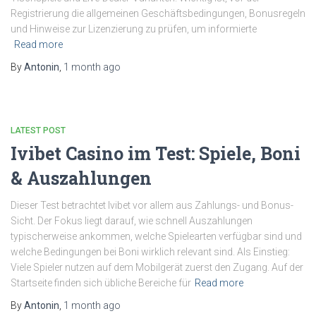
Registrierung die allgemeinen Geschäftsbedingungen, Bonusregeln
und Hinweise zur Lizenzierung zu prüfen, um informierte
Read more
By
Antonin
,
1 month
ago
LATEST POST
Ivibet Casino im Test: Spiele, Boni
& Auszahlungen
Dieser Test betrachtet Ivibet vor allem aus Zahlungs- und Bonus-
Sicht. Der Fokus liegt darauf, wie schnell Auszahlungen
typischerweise ankommen, welche Spielearten verfügbar sind und
welche Bedingungen bei Boni wirklich relevant sind. Als Einstieg:
Viele Spieler nutzen auf dem Mobilgerät zuerst den Zugang. Auf der
Startseite finden sich übliche Bereiche für
Read more
By
Antonin
,
1 month
ago