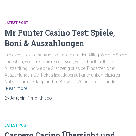
LATEST POST
Mr Punter Casino Test: Spiele,
Boni & Auszahlungen
In diesem Test schaue ich vor allem auf den Alltag: Welche Spiele
findest du, wie funktionieren die Boni, wie schnell läuft eine
Auszahlung und welche Grenzen gibt es bei Einsätzen oder
Auszahlungen. Der Fokus liegt dabei auf einer unkomplizierten
Nutzung am Desktop und im Browser. Wenn du dich für die
Read more
By
Antonin
,
1 month
ago
LATEST POST
Caspero Casino Übersicht und