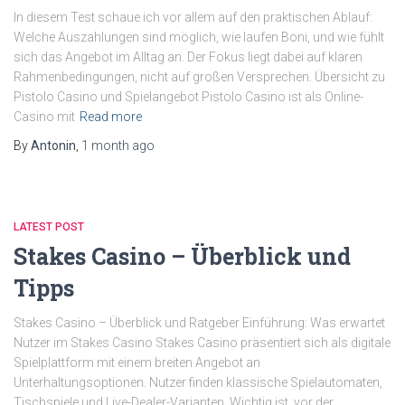
In diesem Test schaue ich vor allem auf den praktischen Ablauf:
Welche Auszahlungen sind möglich, wie laufen Boni, und wie fühlt
sich das Angebot im Alltag an. Der Fokus liegt dabei auf klaren
Rahmenbedingungen, nicht auf großen Versprechen. Übersicht zu
Pistolo Casino und Spielangebot Pistolo Casino ist als Online-
Casino mit
Read more
By
Antonin
,
1 month
ago
LATEST POST
Stakes Casino – Überblick und
Tipps
Stakes Casino – Überblick und Ratgeber Einführung: Was erwartet
Nutzer im Stakes Casino Stakes Casino präsentiert sich als digitale
Spielplattform mit einem breiten Angebot an
Unterhaltungsoptionen. Nutzer finden klassische Spielautomaten,
Tischspiele und Live-Dealer-Varianten. Wichtig ist, vor der