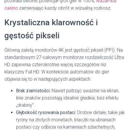
pozwala uwolnić potencjał tych gier w 100%,
wazamba
casino
zamieniając każdy obrót w wizualną rozkosz.
Krystaliczna klarowność i
gęstość pikseli
Główną zaletą monitorów 4K jest gęstość pikseli (PPI). Na
standardowym 27-calowym monitorze rozdzielczość Ultra
HD zapewnia czterokrotnie więcej szczegółów niż
klasyczny Full HD. W kontekście automatów do gier
objawia się to w następujących aspektach:
Brak ziarnistości:
Nawet patrząc uważnie na ekran,
linie znaków pozostają idealnie gładkie, bez efektu
„drabiny”.
Głębokość rysowania postaci:
Drobne detale, takie jak
ryciny na złotych monetach, kłaczki na ubraniach
postaci czy odbicia na kamieniach szlachetnych,