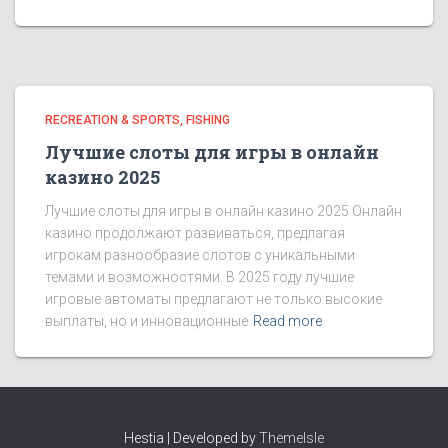
RECREATION & SPORTS, FISHING
Лучшие слоты для игры в онлайн
казино 2025
Лучшие слоты для игры в онлайн казино 2025 Онлайн
казино продолжают развиваться, предлагая
игрокам разнообразие слотов с уникальными
темами и возможностями. В 2025 году лучшие
игровые автоматы предлагают не только высокие
выплаты, но и инновационные
Read more
Hestia | Developed by
ThemeIsle