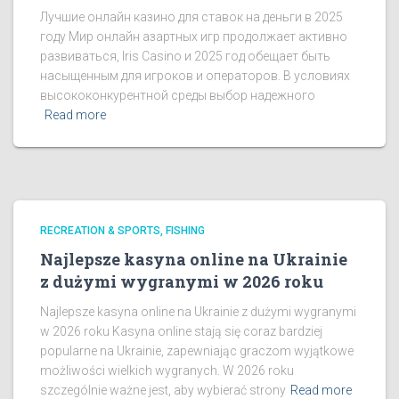
Лучшие онлайн казино для ставок на деньги в 2025
году Мир онлайн азартных игр продолжает активно
развиваться, Iris Casino и 2025 год обещает быть
насыщенным для игроков и операторов. В условиях
высококонкурентной среды выбор надежного
Read more
RECREATION & SPORTS, FISHING
Najlepsze kasyna online na Ukrainie
z dużymi wygranymi w 2026 roku
Najlepsze kasyna online na Ukrainie z dużymi wygranymi
w 2026 roku Kasyna online stają się coraz bardziej
popularne na Ukrainie, zapewniając graczom wyjątkowe
możliwości wielkich wygranych. W 2026 roku
szczególnie ważne jest, aby wybierać strony
Read more