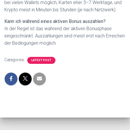
bei vielen Wallets möglich, Karten eher 3–7 Werktage, und
Krypto meist in Minuten bis Stunden (je nach Netzwerk).
Kann ich während eines aktiven Bonus auszahlen?
In der Regel ist das während der aktiven Bonusphase
eingeschränkt. Auszahlungen sind meist erst nach Erreichen
der Bedingungen möglich.
Categories:
LATEST POST