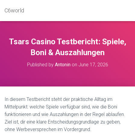
C6world
Tsars Casino Testbericht: Spiele,
Boni & Auszahlungen
Published by
Antonin
on
June 17, 2026
In diesem Testbericht steht der praktische Alltag im
Mittelpunkt: welche Spiele verfügbar sind, wie die Boni
funktionieren und wie Auszahlungen in der Regel ablaufen.
Ziel ist, dir eine klare Entscheidungsgrundlage zu geben,
ohne Werbeversprechen im Vordergrund.