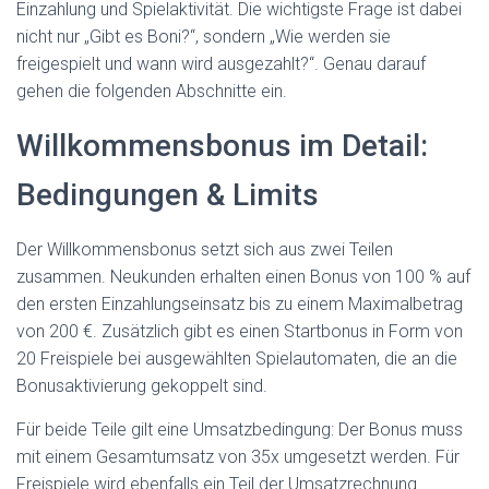
Einzahlung und Spielaktivität. Die wichtigste Frage ist dabei
nicht nur „Gibt es Boni?“, sondern „Wie werden sie
freigespielt und wann wird ausgezahlt?“. Genau darauf
gehen die folgenden Abschnitte ein.
Willkommensbonus im Detail:
Bedingungen & Limits
Der Willkommensbonus setzt sich aus zwei Teilen
zusammen. Neukunden erhalten einen Bonus von 100 % auf
den ersten Einzahlungseinsatz bis zu einem Maximalbetrag
von 200 €. Zusätzlich gibt es einen Startbonus in Form von
20 Freispiele bei ausgewählten Spielautomaten, die an die
Bonusaktivierung gekoppelt sind.
Für beide Teile gilt eine Umsatzbedingung: Der Bonus muss
mit einem Gesamtumsatz von 35x umgesetzt werden. Für
Freispiele wird ebenfalls ein Teil der Umsatzrechnung