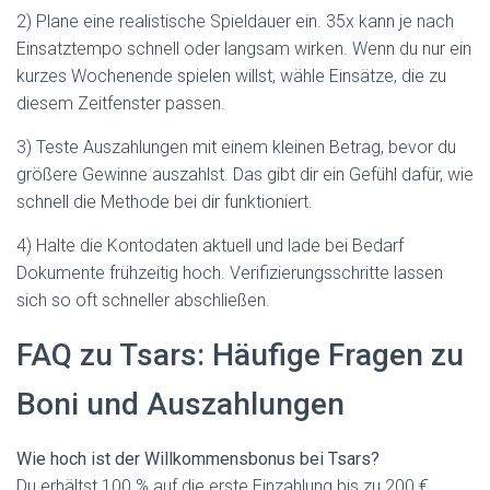
2) Plane eine realistische Spieldauer ein. 35x kann je nach
Einsatztempo schnell oder langsam wirken. Wenn du nur ein
kurzes Wochenende spielen willst, wähle Einsätze, die zu
diesem Zeitfenster passen.
3) Teste Auszahlungen mit einem kleinen Betrag, bevor du
größere Gewinne auszahlst. Das gibt dir ein Gefühl dafür, wie
schnell die Methode bei dir funktioniert.
4) Halte die Kontodaten aktuell und lade bei Bedarf
Dokumente frühzeitig hoch. Verifizierungsschritte lassen
sich so oft schneller abschließen.
FAQ zu Tsars: Häufige Fragen zu
Boni und Auszahlungen
Wie hoch ist der Willkommensbonus bei Tsars?
Du erhältst 100 % auf die erste Einzahlung bis zu 200 €