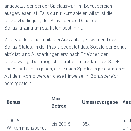
angesetzt, der bei der Spielauswahl im Bonusbereich
ausgewiesen ist. Falls du nur kurz spielen willst, ist die
Umsatzbedingung der Punkt, der die Dauer der
Bonusnutzung am stärksten bestimmt.
Zu beachten sind Limits bei Auszahlungen während des
Bonus-Status. In der Praxis bedeutet das: Sobald der Bonus
aktiv ist, sind Auszahlungen erst nach Erreichen der
Umsatzvorgaben möglich. Darüber hinaus kann es Spiel-
und Einsatzlimits geben, die je nach Spielkategorie variieren.
Auf dem Konto werden diese Hinweise im Bonusbereich
bereitgestellt.
Max.
Bonus
Umsatzvorgabe
Aus
Betrag
100 %
nac
bis 200 €
35x
Willkommensbonus
Ums