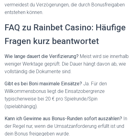
vermeidest du Verzögerungen, die durch Bonusfreigaben
entstehen können.
FAQ zu Rainbet Casino: Häufige
Fragen kurz beantwortet
Wie lange dauert die Verifizierung?
Meist wird sie innerhalb
weniger Werktage geprüft. Die Dauer hängt davon ab, wie
vollständig die Dokumente sind.
Gibt es bei Boni maximale Einsätze?
Ja. Für den
Willkommensbonus liegt die Einsatzobergrenze
typischerweise bei 20 € pro Spielrunde/Spin
(spielabhängig).
Kann ich Gewinne aus Bonus-Runden sofort auszahlen?
In
der Regel nur, wenn die Umsatzanforderung erfüllt ist und
dein Bonus freigegeben wurde.