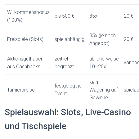
Willkommensbonus
bis 500 €
35x
20 €
(100%)
35x (je nach
Freispiele (Slots)
spielabhängig
20 €
Angebot)
Aktionsguthaben
zeitlich
üblicherweise
variabe
aus Cashbacks
begrenzt
10–20x
kein
festgelegt je
Turnierpreise
Wagering auf
spiela
Event
Gewinne
Spielauswahl: Slots, Live-Casino
und Tischspiele