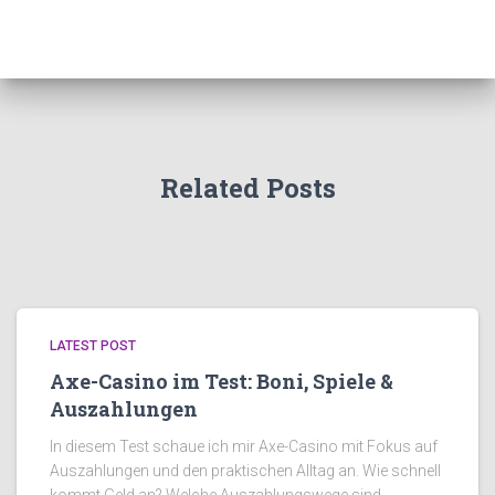
Related Posts
LATEST POST
Axe-Casino im Test: Boni, Spiele &
Auszahlungen
In diesem Test schaue ich mir Axe-Casino mit Fokus auf
Auszahlungen und den praktischen Alltag an. Wie schnell