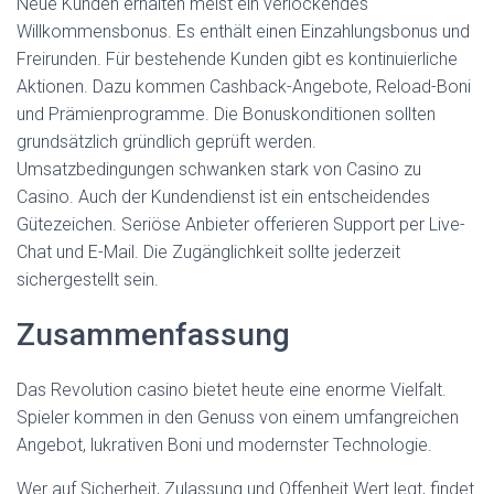
Neue Kunden erhalten meist ein verlockendes
Willkommensbonus. Es enthält einen Einzahlungsbonus und
Freirunden. Für bestehende Kunden gibt es kontinuierliche
Aktionen. Dazu kommen Cashback-Angebote, Reload-Boni
und Prämienprogramme. Die Bonuskonditionen sollten
grundsätzlich gründlich geprüft werden.
Umsatzbedingungen schwanken stark von Casino zu
Casino. Auch der Kundendienst ist ein entscheidendes
Gütezeichen. Seriöse Anbieter offerieren Support per Live-
Chat und E-Mail. Die Zugänglichkeit sollte jederzeit
sichergestellt sein.
Zusammenfassung
Das Revolution casino bietet heute eine enorme Vielfalt.
Spieler kommen in den Genuss von einem umfangreichen
Angebot, lukrativen Boni und modernster Technologie.
Wer auf Sicherheit, Zulassung und Offenheit Wert legt, findet