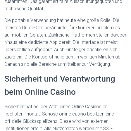
zusammen. Das garantiert faire Ausschüttungsquoten und
technische Qualität.
Die portable Verwendung hat heute eine große Rolle. Die
meisten Online-Casino-Anbieter funktionieren problemlos
auf mobilen Geräten. Zahlreiche Plattformen stellen darüber
hinaus eine dedizierte App bereit. Die Interface ist meist
übersichtlich aufgebaut. Auch Einsteiger orientieren sich
zügig ein. Die Kontoeröffnung geht in wenigen Minuten ab.
Danach sind alle Bereiche unmittelbar zur Verfügung.
Sicherheit und Verantwortung
beim Online Casino
Sicherheit hat bei der Wahl eines Online Casinos an
höchster Priorität. Seriöse online casino besitzen eine
offizielle Glücksspiellizenz. Diese wird von externen
Institutionen erteilt. Alle Nutzerdaten werden mit SSL-