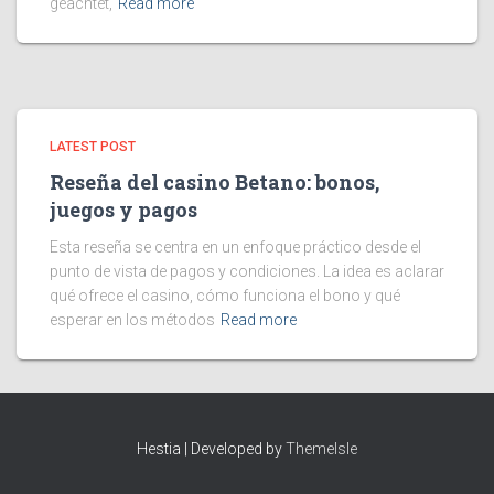
geachtet,
Read more
LATEST POST
Reseña del casino Betano: bonos,
juegos y pagos
Esta reseña se centra en un enfoque práctico desde el
punto de vista de pagos y condiciones. La idea es aclarar
qué ofrece el casino, cómo funciona el bono y qué
esperar en los métodos
Read more
Hestia | Developed by
ThemeIsle