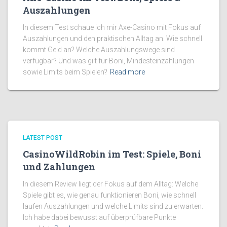
Auszahlungen
In diesem Test schaue ich mir Axe-Casino mit Fokus auf
Auszahlungen und den praktischen Alltag an. Wie schnell
kommt Geld an? Welche Auszahlungswege sind
verfügbar? Und was gilt für Boni, Mindesteinzahlungen
sowie Limits beim Spielen?
Read more
LATEST POST
CasinoWildRobin im Test: Spiele, Boni
und Zahlungen
In diesem Review liegt der Fokus auf dem Alltag: Welche
Spiele gibt es, wie genau funktionieren Boni, wie schnell
laufen Auszahlungen und welche Limits sind zu erwarten.
Ich habe dabei bewusst auf überprüfbare Punkte