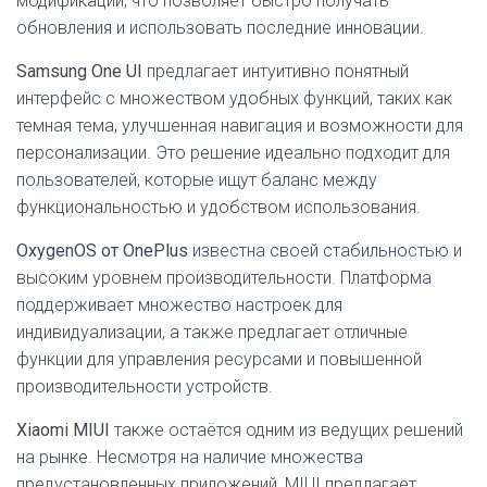
модификаций, что позволяет быстро получать
обновления и использовать последние инновации.
Samsung One UI
предлагает интуитивно понятный
интерфейс с множеством удобных функций, таких как
темная тема, улучшенная навигация и возможности для
персонализации. Это решение идеально подходит для
пользователей, которые ищут баланс между
функциональностью и удобством использования.
OxygenOS от OnePlus
известна своей стабильностью и
высоким уровнем производительности. Платформа
поддерживает множество настроек для
индивидуализации, а также предлагает отличные
функции для управления ресурсами и повышенной
производительности устройств.
Xiaomi MIUI
также остаётся одним из ведущих решений
на рынке. Несмотря на наличие множества
предустановленных приложений, MIUI предлагает