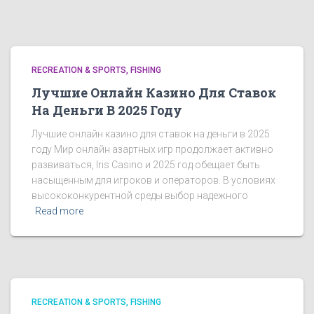
RECREATION & SPORTS, FISHING
Лучшие Онлайн Казино Для Ставок
На Деньги В 2025 Году
Лучшие онлайн казино для ставок на деньги в 2025
году Мир онлайн азартных игр продолжает активно
развиваться, Iris Casino и 2025 год обещает быть
насыщенным для игроков и операторов. В условиях
высококонкурентной среды выбор надежного
Read more
RECREATION & SPORTS, FISHING