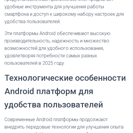
удобные инструменты для улучшения работы
смартфона и доступ к широкому набору настроек для
удобства пользователей.
Эти платформы Android обеспечивают высокую
производительность, надежность и множество
возможностей для удобного использования,
удовлетворяя потребности самых разных
пользователей в 2025 году.
Технологические особенности
Android платформ для
удобства пользователей
Современные Android платформы продолжают
внедрять передовые технологии для улучшения опыта