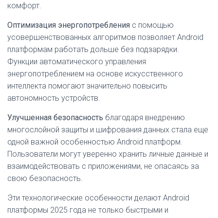
комфорт.
Оптимизация энергопотребления
с помощью
усовершенствованных алгоритмов позволяет Android
платформам работать дольше без подзарядки.
Функции автоматического управления
энергопотреблением на основе искусственного
интеллекта помогают значительно повысить
автономность устройств.
Улучшенная безопасность
благодаря внедрению
многослойной защиты и шифрования данных стала еще
одной важной особенностью Android платформ.
Пользователи могут уверенно хранить личные данные и
взаимодействовать с приложениями, не опасаясь за
свою безопасность.
Эти технологические особенности делают Android
платформы 2025 года не только быстрыми и