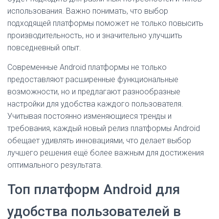
использования. Важно понимать, что выбор
подходящей платформы поможет не только повысить
производительность, но и значительно улучшить
повседневный опыт.
Современные Android платформы не только
предоставляют расширенные функциональные
возможности, но и предлагают разнообразные
настройки для удобства каждого пользователя.
Учитывая постоянно изменяющиеся тренды и
требования, каждый новый релиз платформы Android
обещает удивлять инновациями, что делает выбор
лучшего решения ещё более важным для достижения
оптимального результата.
Топ платформ Android для
удобства пользователей в