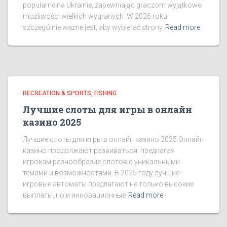
popularne na Ukrainie, zapewniając graczom wyjątkowe
możliwości wielkich wygranych. W 2026 roku
szczególnie ważne jest, aby wybierać strony
Read more
RECREATION & SPORTS, FISHING
Лучшие слоты для игры в онлайн
казино 2025
Лучшие слоты для игры в онлайн казино 2025 Онлайн
казино продолжают развиваться, предлагая
игрокам разнообразие слотов с уникальными
темами и возможностями. В 2025 году лучшие
игровые автоматы предлагают не только высокие
выплаты, но и инновационные
Read more