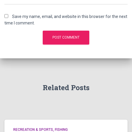
Save my name, email, and website in this browser for the next
time I comment.
Related Posts
RECREATION & SPORTS, FISHING