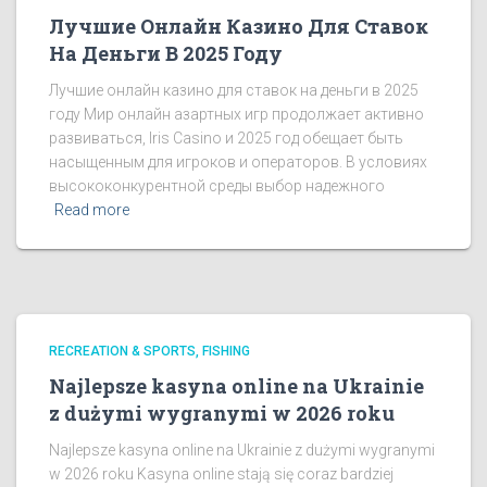
Лучшие Онлайн Казино Для Ставок
На Деньги В 2025 Году
Лучшие онлайн казино для ставок на деньги в 2025
году Мир онлайн азартных игр продолжает активно
развиваться, Iris Casino и 2025 год обещает быть
насыщенным для игроков и операторов. В условиях
высококонкурентной среды выбор надежного
Read more
RECREATION & SPORTS, FISHING
Najlepsze kasyna online na Ukrainie
z dużymi wygranymi w 2026 roku
Najlepsze kasyna online na Ukrainie z dużymi wygranymi
w 2026 roku Kasyna online stają się coraz bardziej