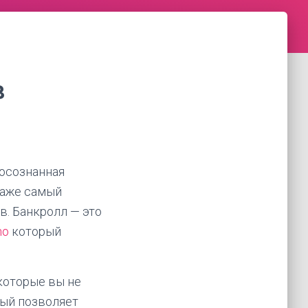
в
 осознанная
даже самый
в. Банкролл — это
no
который
 которые вы не
рый позволяет