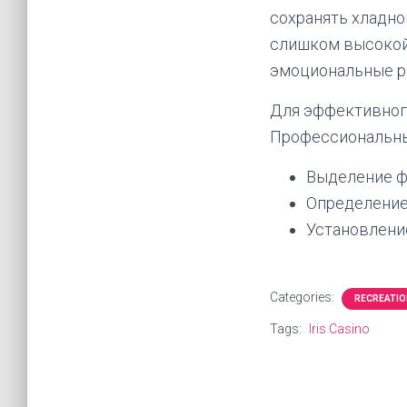
сохранять хладно
слишком высокой 
эмоциональные ре
Для эффективного
Профессиональны
Выделение ф
Определение 
Установлени
Categories:
RECREATIO
Tags:
Iris Casino