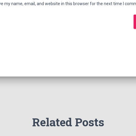
e my name, email, and website in this browser for the next time I com
Related Posts