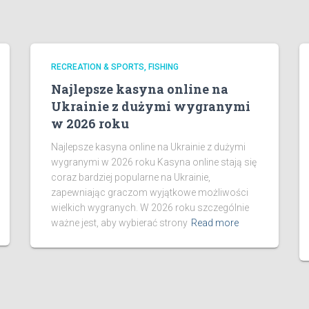
RECREATION & SPORTS, FISHING
Najlepsze kasyna online na
Ukrainie z dużymi wygranymi
w 2026 roku
Najlepsze kasyna online na Ukrainie z dużymi
wygranymi w 2026 roku Kasyna online stają się
coraz bardziej popularne na Ukrainie,
zapewniając graczom wyjątkowe możliwości
wielkich wygranych. W 2026 roku szczególnie
ważne jest, aby wybierać strony
Read more