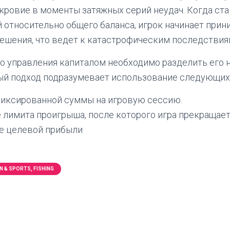
кровие в моменты затяжных серий неудач. Когда ста
относительно общего баланса, игрок начинает прин
шения, что ведет к катастрофическим последствия
 управления капиталом необходимо разделить его н
й подход подразумевает использование следующих
иксированной суммы на игровую сессию.
лимита проигрыша, после которого игра прекращает
е целевой прибыли
N & SPORTS, FISHING