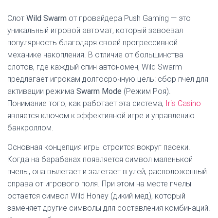
Слот
Wild Swarm
от провайдера Push Gaming — это
уникальный игровой автомат, который завоевал
популярность благодаря своей прогрессивной
механике накопления. В отличие от большинства
слотов, где каждый спин автономен, Wild Swarm
предлагает игрокам долгосрочную цель: сбор пчел для
активации режима
Swarm Mode
(Режим Роя).
Понимание того, как работает эта система,
Iris Casino
является ключом к эффективной игре и управлению
банкроллом.
Основная концепция игры строится вокруг пасеки.
Когда на барабанах появляется символ маленькой
пчелы, она вылетает и залетает в улей, расположенный
справа от игрового поля. При этом на месте пчелы
остается символ Wild Honey (дикий мед), который
заменяет другие символы для составления комбинаций.