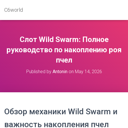
C6world
Слот Wild Swarm: Полное
руководство по накоплению роя
пчел
Published by
Antonin
on
May 14, 2026
Обзор механики Wild Swarm и
важность накопления пчел