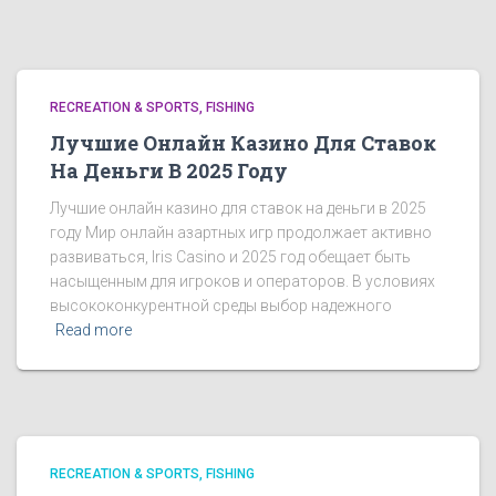
RECREATION & SPORTS, FISHING
Лучшие Онлайн Казино Для Ставок
На Деньги В 2025 Году
Лучшие онлайн казино для ставок на деньги в 2025
году Мир онлайн азартных игр продолжает активно
развиваться, Iris Casino и 2025 год обещает быть
насыщенным для игроков и операторов. В условиях
высококонкурентной среды выбор надежного
Read more
RECREATION & SPORTS, FISHING