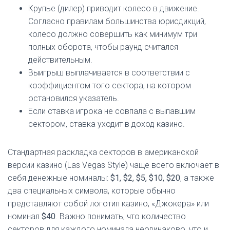
Крупье (дилер) приводит колесо в движение.
Согласно правилам большинства юрисдикций,
колесо должно совершить как минимум три
полных оборота, чтобы раунд считался
действительным.
Выигрыш выплачивается в соответствии с
коэффициентом того сектора, на котором
остановился указатель.
Если ставка игрока не совпала с выпавшим
сектором, ставка уходит в доход казино.
Стандартная раскладка секторов в американской
версии казино (Las Vegas Style) чаще всего включает в
себя денежные номиналы:
$1, $2, $5, $10, $20
, а также
два специальных символа, которые обычно
представляют собой логотип казино, «Джокера» или
номинал
$40
. Важно понимать, что количество
секторов для каждого номинала неодинаково, что и