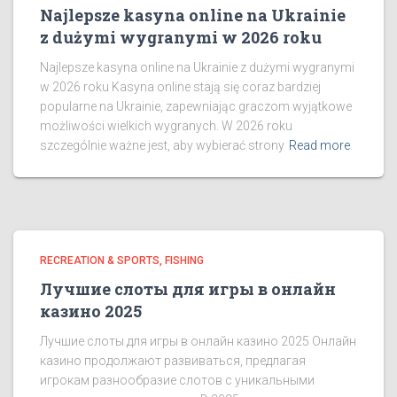
Najlepsze kasyna online na Ukrainie
z dużymi wygranymi w 2026 roku
Najlepsze kasyna online na Ukrainie z dużymi wygranymi
w 2026 roku Kasyna online stają się coraz bardziej
popularne na Ukrainie, zapewniając graczom wyjątkowe
możliwości wielkich wygranych. W 2026 roku
szczególnie ważne jest, aby wybierać strony
Read more
RECREATION & SPORTS, FISHING
Лучшие слоты для игры в онлайн
казино 2025
Лучшие слоты для игры в онлайн казино 2025 Онлайн
казино продолжают развиваться, предлагая
игрокам разнообразие слотов с уникальными