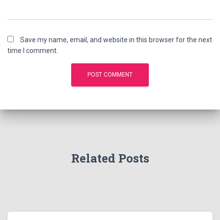
Save my name, email, and website in this browser for the next
time I comment.
Related Posts