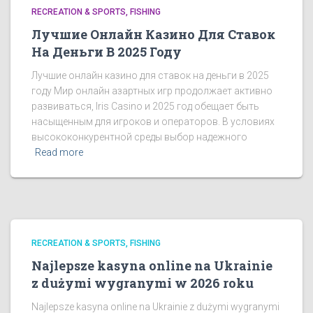
RECREATION & SPORTS, FISHING
Лучшие Онлайн Казино Для Ставок
На Деньги В 2025 Году
Лучшие онлайн казино для ставок на деньги в 2025
году Мир онлайн азартных игр продолжает активно
развиваться, Iris Casino и 2025 год обещает быть
насыщенным для игроков и операторов. В условиях
высококонкурентной среды выбор надежного
Read more
RECREATION & SPORTS, FISHING
Najlepsze kasyna online na Ukrainie
z dużymi wygranymi w 2026 roku
Najlepsze kasyna online na Ukrainie z dużymi wygranymi