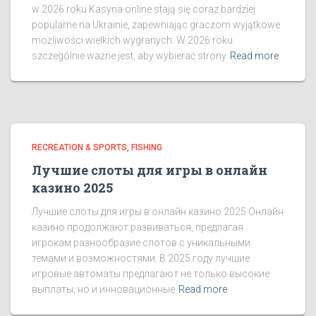
w 2026 roku Kasyna online stają się coraz bardziej
popularne na Ukrainie, zapewniając graczom wyjątkowe
możliwości wielkich wygranych. W 2026 roku
szczególnie ważne jest, aby wybierać strony
Read more
RECREATION & SPORTS, FISHING
Лучшие слоты для игры в онлайн
казино 2025
Лучшие слоты для игры в онлайн казино 2025 Онлайн
казино продолжают развиваться, предлагая
игрокам разнообразие слотов с уникальными
темами и возможностями. В 2025 году лучшие
игровые автоматы предлагают не только высокие
выплаты, но и инновационные
Read more