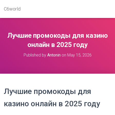
C6world
Лучшие промокоды для казино
онлайн в 2025 году
Published by
Antonin
on
May 15, 2026
Лучшие промокоды для
казино онлайн в 2025 году