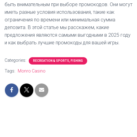
быть внимательным при выборе промокодов. Они могут
иметь разные условия использования, такие как
ограничения по времени или минимальная сумма
депозита. В этой статье мы расскажем, какие
предложения являются самыми выгодными в 2025 году
и как выбрать лучшие промокоды для вашей игры.
Categories:
RECREATION & SPORTS, FISHING
Tags:
Monro Casino