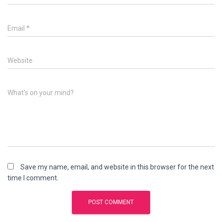
Email
*
Website
What's on your mind?
Save my name, email, and website in this browser for the next
time I comment.