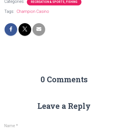
Categories:
RECREATION & SPORTS, FISHING
Tags:
Champion Casino
0 Comments
Leave a Reply
Name
*