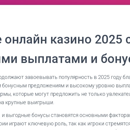
 онлайн казино 2025 
ми выплатами и бону
одолжают завоевывать популярность в 2025 году бл
 бонусным предложениям и высокому уровню выпла
рмы, которые могут предложить не только увлекател
на крупные выигрыши.
ы
и выгодные бонусы становятся основными фактора
ерии играют ключевую роль, так как игроки стремят