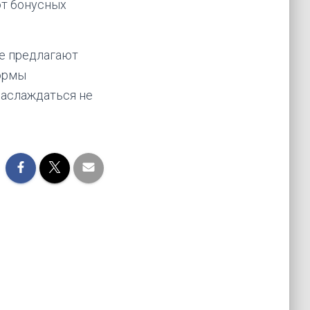
от бонусных
ые предлагают
ормы
наслаждаться не