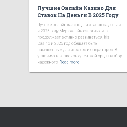
Лучшие Онлайн Казино Для
Ставок На Деньги В 2025 Году
Лучшие онлайн казино для ставок на деньги
в 2025 году Мир онлайн азартных игр
продолжает активно развиваться, Iris
Casino и 2025 год обещает быть
насыщенным для игроков и операторов. В
условиях высококонкурентной среды выбор
надежного
Read more