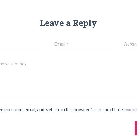
Leave a Reply
*
Email
*
Websit
on your mind?
e my name, email, and website in this browser for the next time I com