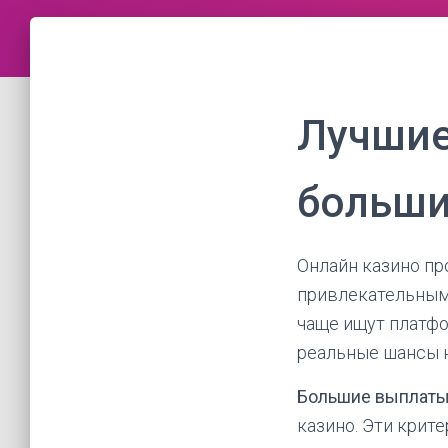
Лучшие
больши
Онлайн казино пр
привлекательным
чаще ищут платфо
реальные шансы 
Большие выплат
казино. Эти крит