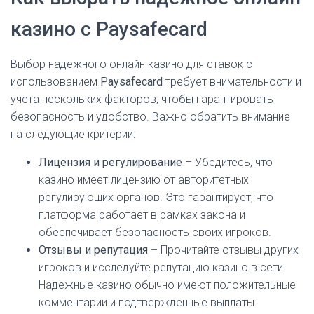
казино с Paysafecard
Выбор надежного онлайн казино для ставок с
использованием
Paysafecard
требует внимательности и
учета нескольких факторов, чтобы гарантировать
безопасность и удобство. Важно обратить внимание
на следующие критерии:
Лицензия и регулирование
– Убедитесь, что
казино имеет лицензию от авторитетных
регулирующих органов. Это гарантирует, что
платформа работает в рамках закона и
обеспечивает безопасность своих игроков.
Отзывы и репутация
– Прочитайте отзывы других
игроков и исследуйте репутацию казино в сети.
Надежные казино обычно имеют положительные
комментарии и подтвержденные выплаты.