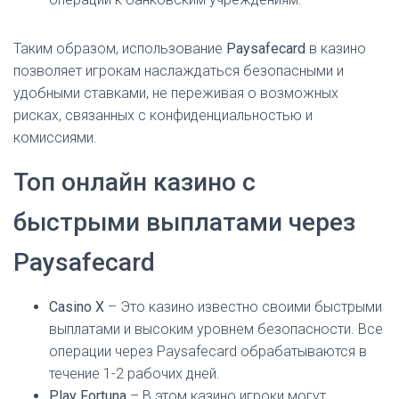
Таким образом, использование
Paysafecard
в казино
позволяет игрокам наслаждаться безопасными и
удобными ставками, не переживая о возможных
рисках, связанных с конфиденциальностью и
комиссиями.
Топ онлайн казино с
быстрыми выплатами через
Paysafecard
Casino X
– Это казино известно своими быстрыми
выплатами и высоким уровнем безопасности. Все
операции через Paysafecard обрабатываются в
течение 1-2 рабочих дней.
Play Fortuna
– В этом казино игроки могут