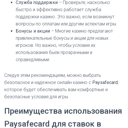
Служба поддержки
– Проверьте, насколько
быстро и эффективно работает служба
поддержки казино. Это важно, если возникнут
вопросы по оплатам или другим аспектам игры.
Бонусы и акции
– Многие казино предлагают
привлекательные бонусы и акции для новых
игроков. Но важно, чтобы условия их
использования были прозрачными и
справедливыми.
Следуя этим рекомендациям, можно выбрать
безопасное и надежное онлайн казино с
Paysafecard
,
которое будет обеспечивать вам комфортные и
безопасные условия для игры.
Преимущества использования
Paysafecard для ставок в