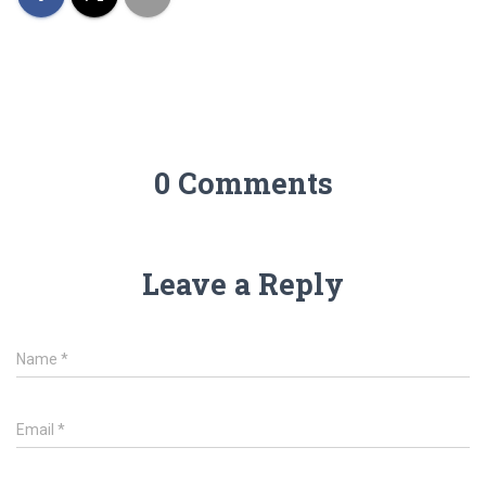
0 Comments
Leave a Reply
Name
*
Email
*