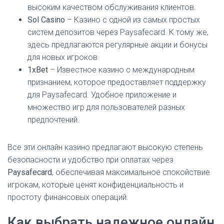
высоким качеством обслуживания клиентов.
Sol Casino
– Казино с одной из самых простых
систем депозитов через Paysafecard. К тому же,
здесь предлагаются регулярные акции и бонусы
для новых игроков.
1xBet
– Известное казино с международным
признанием, которое предоставляет поддержку
для Paysafecard. Удобное приложение и
множество игр для пользователей разных
предпочтений.
Все эти онлайн казино предлагают высокую степень
безопасности и удобство при оплатах через
Paysafecard
, обеспечивая максимальное спокойствие
игрокам, которые ценят конфиденциальность и
простоту финансовых операций.
Как выбрать надежное онлайн