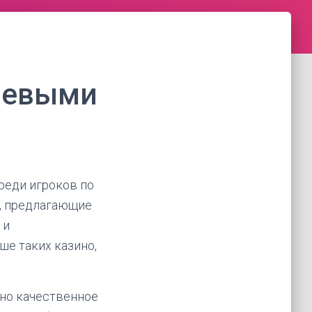
блевыми
реди игроков по
, предлагающие
 и
ше таких казино,
ьно качественное