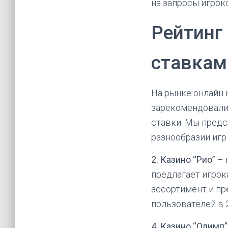
на запросы игрок
Рейтинг
ставкам
На рынке онлайн 
зарекомендовали 
ставки. Мы предс
разнообразии игр
2. Казино “Рио”
– 
предлагает игрок
ассортимент и пр
пользователей в 2
4. Казино “Олимп”