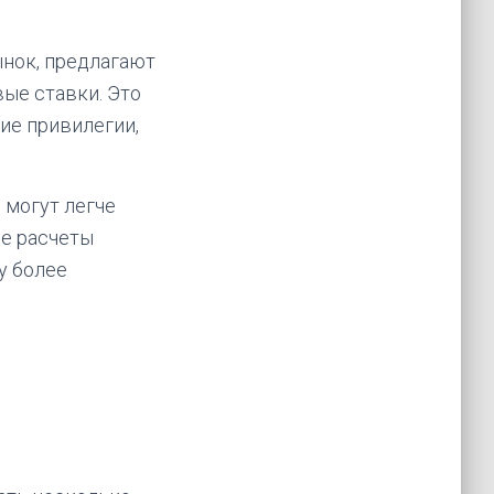
ынок, предлагают
ые ставки. Это
ие привилегии,
 могут легче
се расчеты
у более