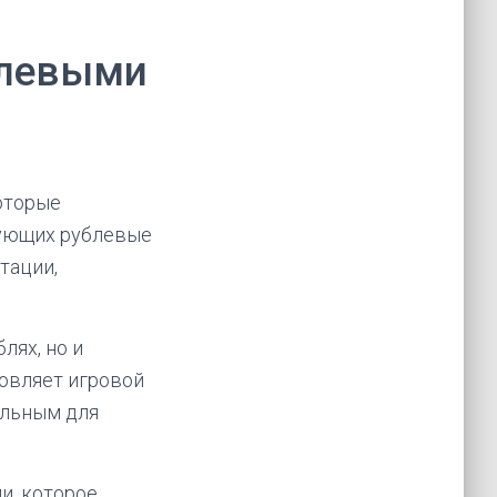
блевыми
оторые
зующих рублевые
тации,
лях, но и
новляет игровой
ельным для
и, которое