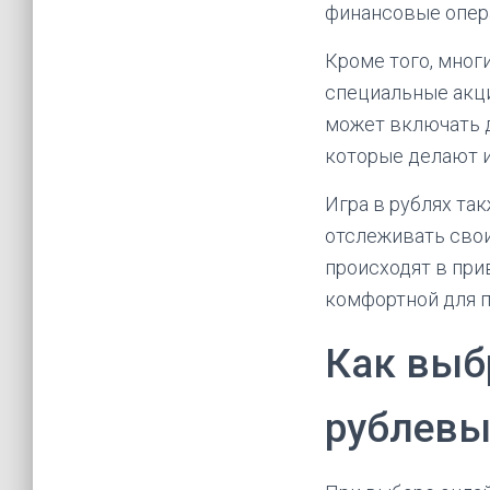
финансовые опер
Кроме того, мног
специальные акци
может включать д
которые делают и
Игра в рублях та
отслеживать свои
происходят в при
комфортной для п
Как выб
рублевы