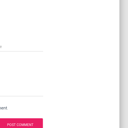
e
ment.