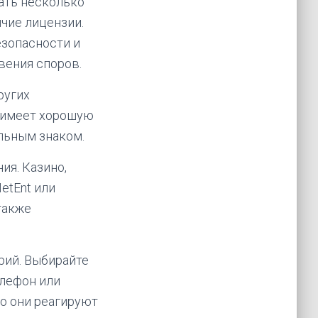
ать несколько
ичие лицензии.
езопасности и
вения споров.
ругих
о имеет хорошую
ельным знаком.
ия. Казино,
etEnt или
также
рий. Выбирайте
елефон или
но они реагируют