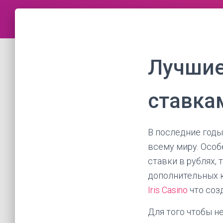
Лучшие
ставка
В последние годы
всему миру. Осо
ставки в рублях,
дополнительных к
Iris Casino
что соз
Для того чтобы н