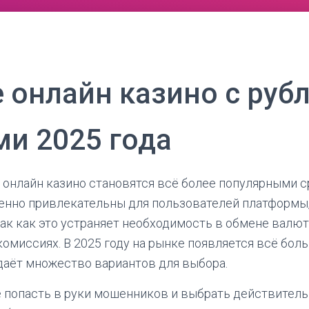
 онлайн казино с ру
ми 2025 года
 онлайн казино становятся всё более популярными с
бенно привлекательны для пользователей платформы
 так как это устраняет необходимость в обмене валют
омиссиях. В 2025 году на рынке появляется всё боль
даёт множество вариантов для выбора.
е попасть в руки мошенников и выбрать действител