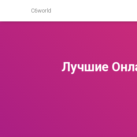
C6world
Лучшие Онл