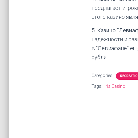
предлагает игрок
этого казино явл
5. Казино “Левиа
надежности и раз
в “Левиафане” ещ
рубли.
Categories:
RECREATIO
Tags:
Iris Casino