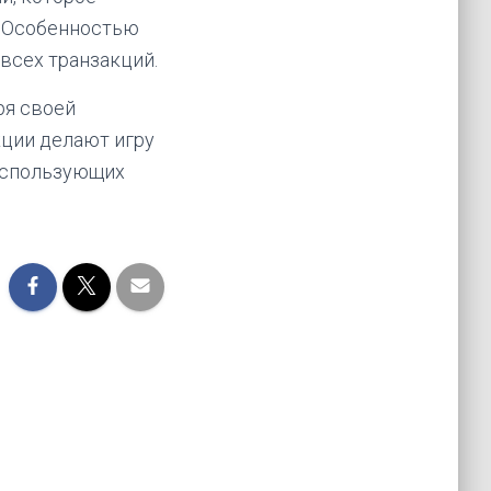
. Особенностью
всех транзакций.
ря своей
кции делают игру
 использующих