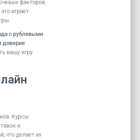
ючевых факторов.
 это играет
гры.
года с рублевыми
и доверие
ть вашу игру
нлайн
ков. Курсы
ставок и
, что делает их