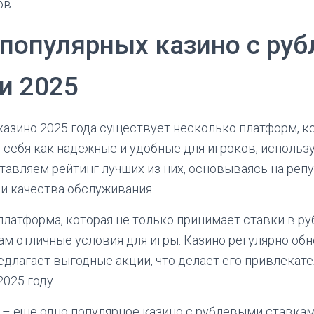
ов.
 популярных казино с ру
и 2025
казино 2025 года существует несколько платформ, к
себя как надежные и удобные для игроков, исполь
тавляем рейтинг лучших из них, основываясь на репу
 и качества обслуживания.
платформа, которая не только принимает ставки в руб
ам отличные условия для игры. Казино регулярно об
едлагает выгодные акции, что делает его привлекат
025 году.
– еще одно популярное казино с рублевыми ставкам