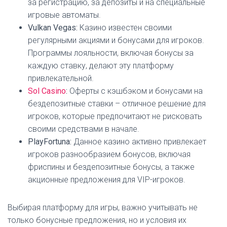
за регистрацию, за депозиты и на специальные
игровые автоматы.
Vulkan Vegas:
Казино известен своими
регулярными акциями и бонусами для игроков.
Программы лояльности, включая бонусы за
каждую ставку, делают эту платформу
привлекательной.
Sol Casino
:
Оферты с кэшбэком и бонусами на
бездепозитные ставки – отличное решение для
игроков, которые предпочитают не рисковать
своими средствами в начале.
PlayFortuna:
Данное казино активно привлекает
игроков разнообразием бонусов, включая
фриспины и бездепозитные бонусы, а также
акционные предложения для VIP-игроков.
Выбирая платформу для игры, важно учитывать не
только бонусные предложения, но и условия их