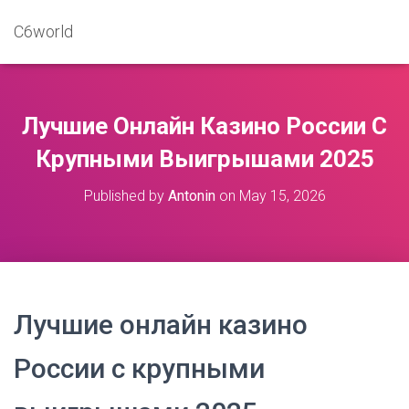
C6world
Лучшие Онлайн Казино России С
Крупными Выигрышами 2025
Published by
Antonin
on
May 15, 2026
Лучшие онлайн казино
России с крупными