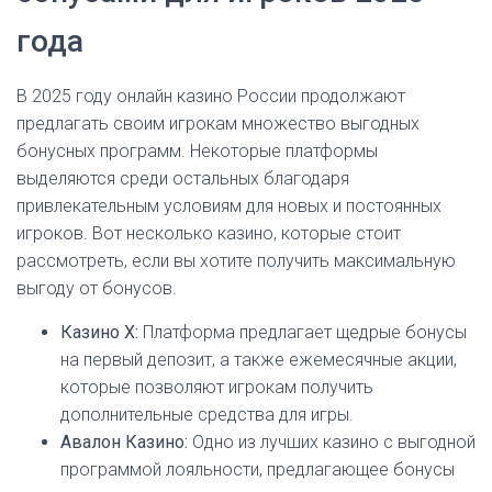
года
В 2025 году онлайн казино России продолжают
предлагать своим игрокам множество выгодных
бонусных программ. Некоторые платформы
выделяются среди остальных благодаря
привлекательным условиям для новых и постоянных
игроков. Вот несколько казино, которые стоит
рассмотреть, если вы хотите получить максимальную
выгоду от бонусов.
Казино X:
Платформа предлагает щедрые бонусы
на первый депозит, а также ежемесячные акции,
которые позволяют игрокам получить
дополнительные средства для игры.
Авалон Казино:
Одно из лучших казино с выгодной
программой лояльности, предлагающее бонусы