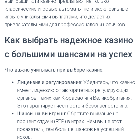
выигрыши. Эти казино предлагают не только
классические игровые автоматы, но и эксклюзивные
игры с уникальными выплатами, что делает их
привлекательными для профессионалов и новичков.
Как выбрать надежное казино
с большими шансами на успех
Что важно учитывать при выборе казино:
Лицензия и регулирование:
Убедитесь, что казино
имеет лицензию от авторитетных регулирующих
органов, таких как Кюрасао или Великобритания.
Это гарантирует честность и безопасность игр.
Шансы на выигрыш:
Обратите внимание на
процент отдачи (RTP) в играх. Чем выше этот
показатель, тем больше шансов на успешный
исход.