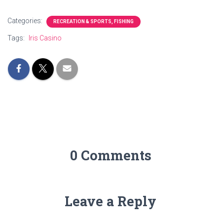
Categories:
RECREATION & SPORTS, FISHING
Tags:
Iris Casino
0 Comments
Leave a Reply