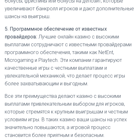
бонусы, фриспины или бонусы на депозит, которые
увеличивают банкролл игроков и дают дополнительные
шансы на выигрыш.
5. Программное обеспечение от известных
провайдеров:
Лучшие онлайн казино с высокими
выплатами сотрудничают с известными провайдерами
программного обеспечения, такими как NetEnt,
Microgaming и Playtech. Эти компании гарантируют
качественные игры с честными выплатами и
увлекательной механикой, что делает процесс игры
более захватывающим и выгодным.
Все эти преимущества делают казино с высокими
выплатами привлекательным выбором для игроков,
которые стремятся к крупным выигрышам и честным
условиям игры. В таких казино ваши шансы на успех
значительно повышаются, а игровой процесс
становится более приятным и безопасным.