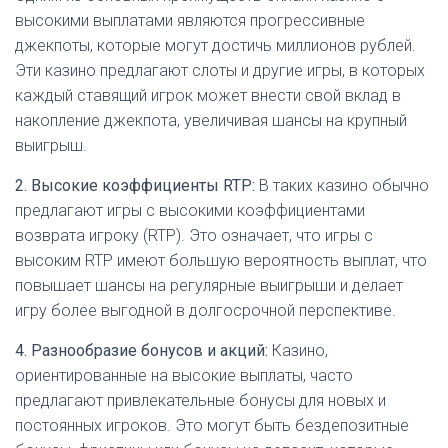
высокими выплатами являются прогрессивные
джекпоты, которые могут достичь миллионов рублей.
Эти казино предлагают слоты и другие игры, в которых
каждый ставящий игрок может внести свой вклад в
накопление джекпота, увеличивая шансы на крупный
выигрыш.
2. Высокие коэффициенты RTP:
В таких казино обычно
предлагают игры с высокими коэффициентами
возврата игроку (RTP). Это означает, что игры с
высоким RTP имеют большую вероятность выплат, что
повышает шансы на регулярные выигрыши и делает
игру более выгодной в долгосрочной перспективе.
4. Разнообразие бонусов и акций:
Казино,
ориентированные на высокие выплаты, часто
предлагают привлекательные бонусы для новых и
постоянных игроков. Это могут быть бездепозитные