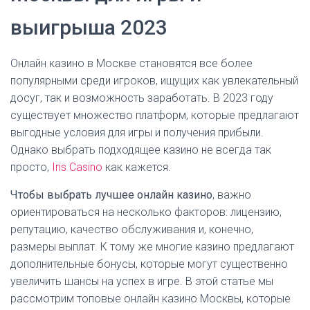
выигрыша 2023
Онлайн казино в Москве становятся все более
популярными среди игроков, ищущих как увлекательный
досуг, так и возможность заработать. В 2023 году
существует множество платформ, которые предлагают
выгодные условия для игры и получения прибыли.
Однако выбрать подходящее казино не всегда так
просто,
Iris Casino
как кажется.
Чтобы выбрать лучшее онлайн казино
, важно
ориентироваться на несколько факторов: лицензию,
репутацию, качество обслуживания и, конечно,
размеры выплат. К тому же многие казино предлагают
дополнительные бонусы, которые могут существенно
увеличить шансы на успех в игре. В этой статье мы
рассмотрим топовые онлайн казино Москвы, которые