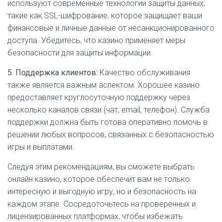
используют современные технологии защиты данных,
такие как SSL-шифрование, которое защищает ваши
финансовые и личные данные от несанкционированного
доступа. Убедитесь, что казино применяет меры
безопасности для защиты информации.
5. Поддержка клиентов:
Качество обслуживания
также является важным аспектом. Хорошее казино
предоставляет круглосуточную поддержку через
несколько каналов связи (чат, email, телефон). Служба
поддержки должна быть готова оперативно помочь в
решении любых вопросов, связанных с безопасностью
игры и выплатами.
Следуя этим рекомендациям, вы сможете выбрать
онлайн казино, которое обеспечит вам не только
интересную и выгодную игру, но и безопасность на
каждом этапе. Сосредоточьтесь на проверенных и
лицензированных платформах, чтобы избежать