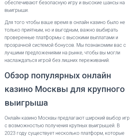
обеспечивают безопасную игру и высокие шансы на
выигрыши.
Для того чтобы ваше время в онлайн казино было не
только приятным, но и выгодным, важно выбирать
проверенные платформы с высокими выплатами и
прозрачной системой бонусов. Мы познакомим вас с
лучшими предложениями на рынке, чтобы вы могли
наслаждаться игрой без лишних переживаний.
Обзор популярных онлайн
казино Москвы для крупного
выигрыша
Онлайн казино Москвы предлагают широкий выбор игр
с возможностью получения крупных выигрышей. В
2023 году существует несколько платформ, которые