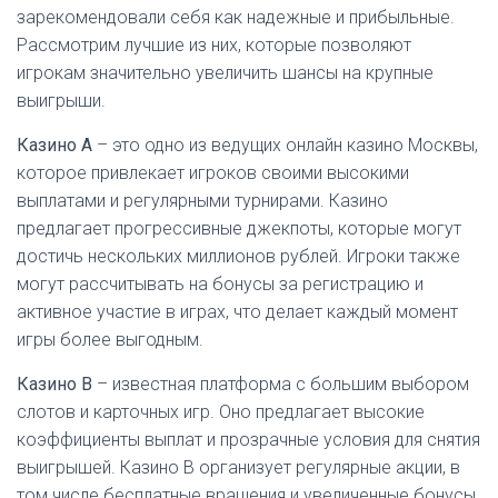
зарекомендовали себя как надежные и прибыльные.
Рассмотрим лучшие из них, которые позволяют
игрокам значительно увеличить шансы на крупные
выигрыши.
Казино A
– это одно из ведущих онлайн казино Москвы,
которое привлекает игроков своими высокими
выплатами и регулярными турнирами. Казино
предлагает прогрессивные джекпоты, которые могут
достичь нескольких миллионов рублей. Игроки также
могут рассчитывать на бонусы за регистрацию и
активное участие в играх, что делает каждый момент
игры более выгодным.
Казино B
– известная платформа с большим выбором
слотов и карточных игр. Оно предлагает высокие
коэффициенты выплат и прозрачные условия для снятия
выигрышей. Казино B организует регулярные акции, в
том числе бесплатные вращения и увеличенные бонусы,