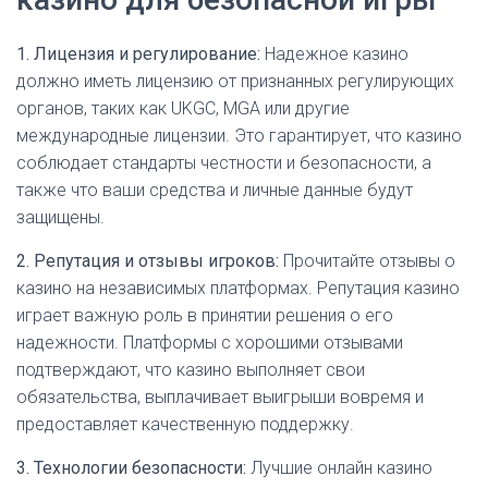
1. Лицензия и регулирование:
Надежное казино
должно иметь лицензию от признанных регулирующих
органов, таких как UKGC, MGA или другие
международные лицензии. Это гарантирует, что казино
соблюдает стандарты честности и безопасности, а
также что ваши средства и личные данные будут
защищены.
2. Репутация и отзывы игроков:
Прочитайте отзывы о
казино на независимых платформах. Репутация казино
играет важную роль в принятии решения о его
надежности. Платформы с хорошими отзывами
подтверждают, что казино выполняет свои
обязательства, выплачивает выигрыши вовремя и
предоставляет качественную поддержку.
3. Технологии безопасности:
Лучшие онлайн казино