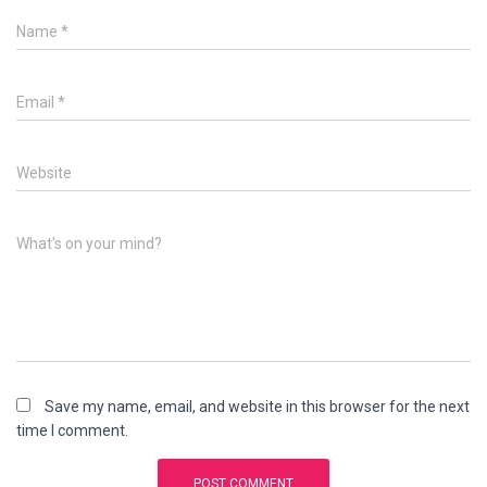
Name
*
Email
*
Website
What's on your mind?
Save my name, email, and website in this browser for the next
time I comment.