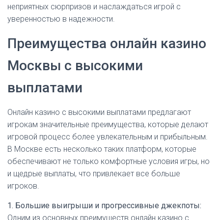
неприятных сюрпризов и наслаждаться игрой с
уверенностью в надежности.
Преимущества онлайн казино
Москвы с высокими
выплатами
Онлайн казино с высокими выплатами предлагают
игрокам значительные преимущества, которые делают
игровой процесс более увлекательным и прибыльным.
В Москве есть несколько таких платформ, которые
обеспечивают не только комфортные условия игры, но
и щедрые выплаты, что привлекает все больше
игроков.
1. Большие выигрыши и прогрессивные джекпоты:
Одним из основных преимуществ онлайн казино с