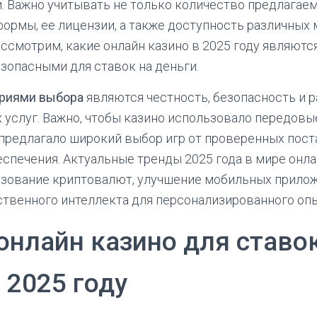
 Важно учитывать не только количество предлагаемы
ормы, ее лицензии, а также доступность различных 
ассмотрим, какие онлайн казино в 2025 году являют
зопасными для ставок на деньги.
риями выбора
являются честность, безопасность и 
услуг. Важно, чтобы казино использовало передовы
 предлагало широкий выбор игр от проверенных пос
спечения. Актуальные тренды 2025 года в мире онла
зование криптовалют, улучшение мобильных прилож
твенного интеллекта для персонализированного опы
онлайн казино для ставо
 2025 году