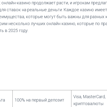
к онлайн-казино продолжает расти, и игрокам предла
ля ставок на реальные деньги. Каждое казино имеет
еимущества, которые могут быть важны для разных 
рим несколько лучших онлайн казино, которые по пр
ь в 2025 году.
Visa, MasterCard,
ьта
100% на первый депозит
криптовалюты