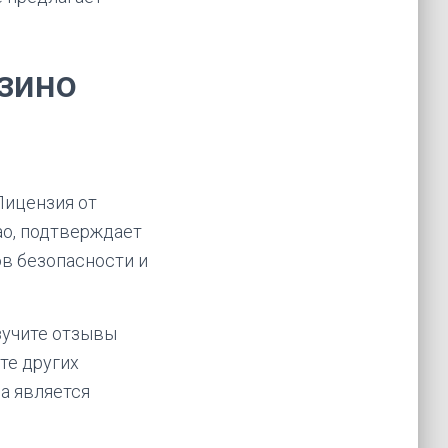
зино
Лицензия от
ао, подтверждает
ов безопасности и
изучите отзывы
те других
а является