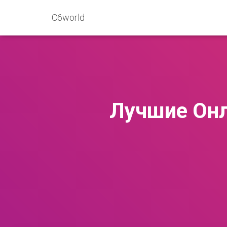
C6world
Лучшие Онл