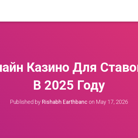
айн Казино Для Ставо
В 2025 Году
Published by
Rishabh Earthbanc
on
May 17, 2026