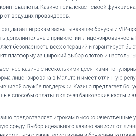
 криптовалюты. Казино привлекает своей функцион
р от ведущих провайдеров.
предлагает игрокам захватывающие бонусы и VIP-пр
ть дополнительные привилегии. Лицензированное в 
ляет безопасность всех операций и гарантирует бы
ят платформу за широкий выбор слотов и настольных
вестное казино с несколькими десятками популярных
орма лицензирована в Мальте и имеет отличную реп
ывчивой службе поддержки. Казино предлагает бону
чные способы оплаты, включая банковские карты и 
азино предоставляет игрокам высококачественные у
ую среду. Выбор идеального казино зависит от личн
накомиться с характеристиками и бонусами, которы