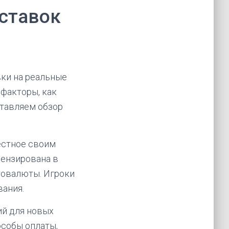
 ставок
вки на реальные
 факторы, как
ставляем обзор
вестное своим
ензирована в
товалюты. Игроки
вания.
ий для новых
особы оплаты,