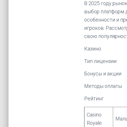
В 2025 году рыно
выбор платформ д
особенности и пр
игроков. Рассмот
свою популярност
Казино
Тип лицензии
Бонусы и акции
Методы оплаты
Рейтинг
Casino
Мал
Royale