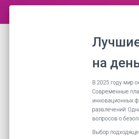
Лучшие
на день
В 2025 году мир 
Современные пла
инновационных фу
развлечений. Одн
вопросов о безоп
Выбор подходящег