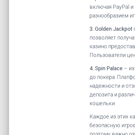
включая PayPal и
разнообразием иг
3. Golden Jackpot
позволяет получа
казино предостав
Пользователи цен
4. Spin Palace
– из
до покера. Платф
надежности и отз
депозита и разли
кошельки.
Каждое из этих к
безопасную игров
поэтому важно оз