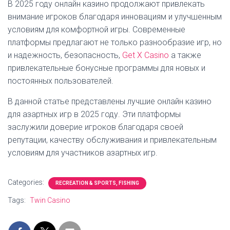
В 2025 году онлайн казино продолжают привлекать
внимание игроков благодаря инновациям и улучшенным
условиям для комфортной игры. Современные
платформы предлагают не только разнообразие игр, но
и надежность, безопасность,
Get X Casino
а также
привлекательные бонусные программы для новых и
постоянных пользователей.
В данной статье представлены лучшие онлайн казино
для азартных игр в 2025 году. Эти платформы
заслужили доверие игроков благодаря своей
репутации, качеству обслуживания и привлекательным
условиям для участников азартных игр.
Categories:
RECREATION & SPORTS, FISHING
Tags:
Twin Casino