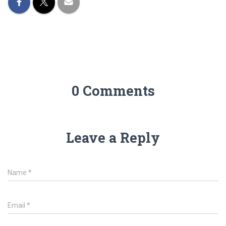
0 Comments
Leave a Reply
Name
*
Email
*