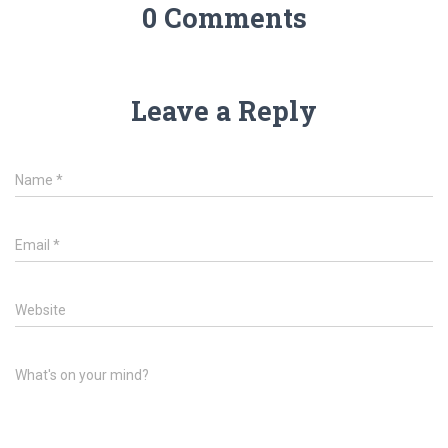
0 Comments
Leave a Reply
Name
*
Email
*
Website
What's on your mind?