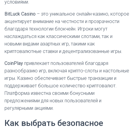
условиями.
BitLuck Casino
– это уникальное онлайн-казино, которое
акцентирует внимание на честности и прозрачности
благодаря технологии блокчейн. Игроки могут
наслаждаться как классическими слотами, так и
новыми видами азартных игр, такими как
криптовалютные ставки и децентрализованные игры.
CoinPlay
привлекает пользователей благодаря
разнообразию игр, включая крипто-слоты и настольные
игры. Казино обеспечивает быстрые транзакции и
поддерживает большое количество криптовалют.
Платформа известна своими бонусными
предложениями для новых пользователей и
регулярными акциями.
Как выбрать безопасное