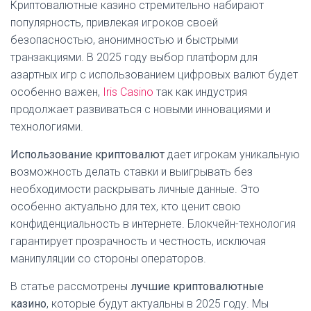
Криптовалютные казино стремительно набирают
популярность, привлекая игроков своей
безопасностью, анонимностью и быстрыми
транзакциями. В 2025 году выбор платформ для
азартных игр с использованием цифровых валют будет
особенно важен,
Iris Casino
так как индустрия
продолжает развиваться с новыми инновациями и
технологиями.
Использование криптовалют
дает игрокам уникальную
возможность делать ставки и выигрывать без
необходимости раскрывать личные данные. Это
особенно актуально для тех, кто ценит свою
конфиденциальность в интернете. Блокчейн-технология
гарантирует прозрачность и честность, исключая
манипуляции со стороны операторов.
В статье рассмотрены
лучшие криптовалютные
казино
, которые будут актуальны в 2025 году. Мы