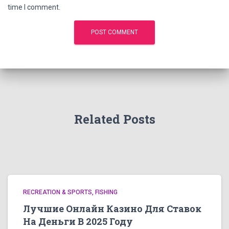
time I comment.
Related Posts
RECREATION & SPORTS, FISHING
Лучшие Онлайн Казино Для Ставок
На Деньги В 2025 Году