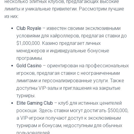
несколько элитных клубов, предлагающих высокие
лимиты и уникальные привилегии. Рассмотрим лучшие
из них:
Club Royale
– известен своими эксклюзивными
условиями для хайроллеров, предлагая ставки до
$1,000,000. Казино предлагает личных
менеджеров и индивидуальные бонусные
программы.
Gold Casino
– ориентирован на профессиональных
игроков, предлагая ставки с неограниченными
лимитами и персонализированные услуги. Также
доступны VIP-залы и приглашения на закрытые
турниры.
Elite Gaming Club
– клуб для истинных ценителей
роскоши. Здесь ставки могут достигать $500,000,
а VIP-игроки получают доступ к эксклюзивным
турнирам и бонусам, недоступным для обычных
пользователей.