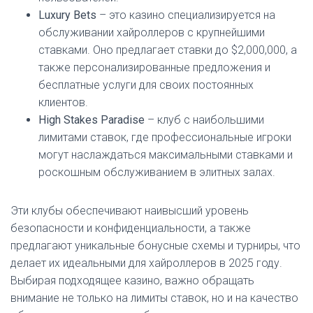
Luxury Bets
– это казино специализируется на
обслуживании хайроллеров с крупнейшими
ставками. Оно предлагает ставки до $2,000,000, а
также персонализированные предложения и
бесплатные услуги для своих постоянных
клиентов.
High Stakes Paradise
– клуб с наибольшими
лимитами ставок, где профессиональные игроки
могут наслаждаться максимальными ставками и
роскошным обслуживанием в элитных залах.
Эти клубы обеспечивают наивысший уровень
безопасности и конфиденциальности, а также
предлагают уникальные бонусные схемы и турниры, что
делает их идеальными для хайроллеров в 2025 году.
Выбирая подходящее казино, важно обращать
внимание не только на лимиты ставок, но и на качество