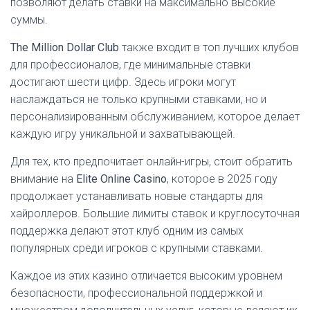
позволяют делать ставки на максимально высокие
суммы.
The Million Dollar Club
также входит в топ лучших клубов
для профессионалов, где минимальные ставки
достигают шести цифр. Здесь игроки могут
наслаждаться не только крупными ставками, но и
персонализированным обслуживанием, которое делает
каждую игру уникальной и захватывающей.
Для тех, кто предпочитает онлайн-игры, стоит обратить
внимание на
Elite Online Casino
, которое в 2025 году
продолжает устанавливать новые стандарты для
хайроллеров. Большие лимиты ставок и круглосуточная
поддержка делают этот клуб одним из самых
популярных среди игроков с крупными ставками.
Каждое из этих казино отличается высоким уровнем
безопасности, профессиональной поддержкой и