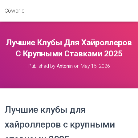
C6world
Лучшие Клубы Для Хайроллеров
С Крупными Ставками 2025
Published by
Antonin
on
May 15, 2026
Лучшие клубы для
хайроллеров с крупными