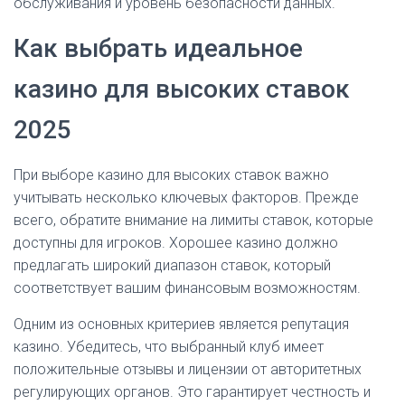
обслуживания и уровень безопасности данных.
Как выбрать идеальное
казино для высоких ставок
2025
При выборе казино для высоких ставок важно
учитывать несколько ключевых факторов. Прежде
всего, обратите внимание на лимиты ставок, которые
доступны для игроков. Хорошее казино должно
предлагать широкий диапазон ставок, который
соответствует вашим финансовым возможностям.
Одним из основных критериев является репутация
казино. Убедитесь, что выбранный клуб имеет
положительные отзывы и лицензии от авторитетных
регулирующих органов. Это гарантирует честность и