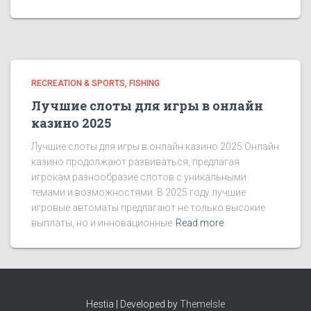
RECREATION & SPORTS, FISHING
Лучшие слоты для игры в онлайн
казино 2025
Лучшие слоты для игры в онлайн казино 2025 Онлайн
казино продолжают развиваться, предлагая
игрокам разнообразие слотов с уникальными
темами и возможностями. В 2025 году лучшие
игровые автоматы предлагают не только высокие
выплаты, но и инновационные
Read more
Hestia | Developed by
ThemeIsle