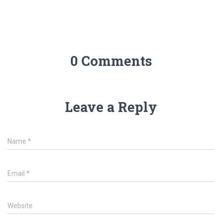
0 Comments
Leave a Reply
Name
*
Email
*
Website