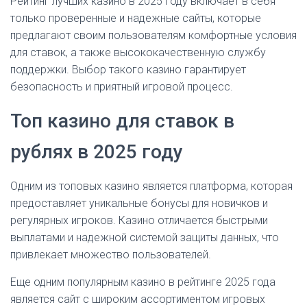
Рейтинг лучших казино в 2025 году включает в себя
только проверенные и надежные сайты, которые
предлагают своим пользователям комфортные условия
для ставок, а также высококачественную службу
поддержки. Выбор такого казино гарантирует
безопасность и приятный игровой процесс.
Топ казино для ставок в
рублях в 2025 году
Одним из топовых казино является платформа, которая
предоставляет уникальные бонусы для новичков и
регулярных игроков. Казино отличается быстрыми
выплатами и надежной системой защиты данных, что
привлекает множество пользователей.
Еще одним популярным казино в рейтинге 2025 года
является сайт с широким ассортиментом игровых