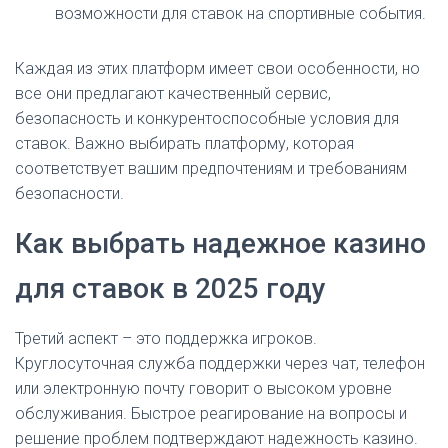
возможности для ставок на спортивные события.
Каждая из этих платформ имеет свои особенности, но
все они предлагают качественный сервис,
безопасность и конкурентоспособные условия для
ставок. Важно выбирать платформу, которая
соответствует вашим предпочтениям и требованиям
безопасности.
Как выбрать надежное казино
для ставок в 2025 году
Третий аспект – это поддержка игроков.
Круглосуточная служба поддержки через чат, телефон
или электронную почту говорит о высоком уровне
обслуживания. Быстрое реагирование на вопросы и
решение проблем подтверждают надежность казино.