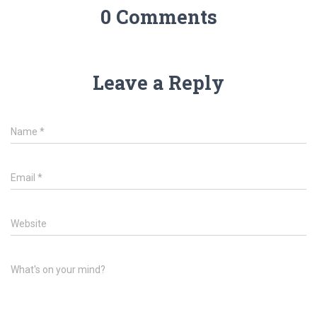
0 Comments
Leave a Reply
Name
*
Email
*
Website
What's on your mind?