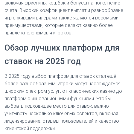
включая фриспины, кэшбэк и бонусы на пополнение
счета. Высокий коэффициент выплат и разнообразие
игр с живыми дилерами также являются весомыми
преимуществами, которые делают казино более
привлекательным для игроков.
Обзор лучших платформ для
ставок на 2025 год
В 2025 году выбор платформ для ставок стал ещё
более разнообразным. Игроки могут наслаждаться
широким спектром услуг, от классических казино до
платформ с инновационными функциями. Чтобы
выбрать подходящее место для ставок, важно
учитывать несколько ключевых аспектов, включая
лицензирование, отзывы пользователей и качество
клиентской поддержки.