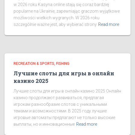
w 2026 roku Kasyna online stają się coraz bardziej
popularne na Ukrainie, zapewniając graczom wyjątkowe
możliwości wielkich wygranych. W 2026 roku
szczególnie ważne jest, aby wybierać strony
Read more
RECREATION & SPORTS, FISHING
Лучшие слоты для игры в онлайн
казино 2025
Лучшие слоты для игры в онлайн казино 2025 Онлайн
казино продолжают развиваться, предлагая
игрокам разнообразие слотов с уникальными
темами и возможностями. В 2025 году лучшие
игровые автоматы предлагают не только высокие
выплаты, но и инновационные
Read more