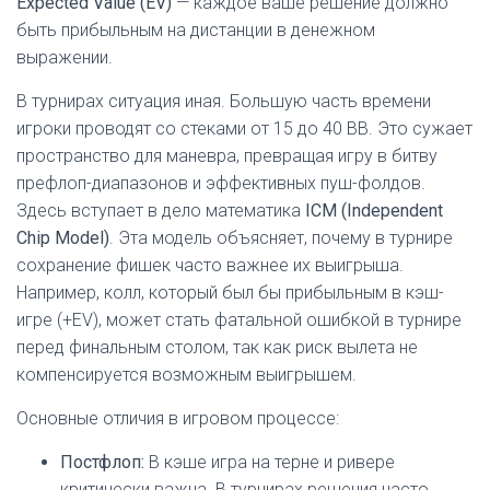
Expected Value (EV)
— каждое ваше решение должно
быть прибыльным на дистанции в денежном
выражении.
В турнирах ситуация иная. Большую часть времени
игроки проводят со стеками от 15 до 40 BB. Это сужает
пространство для маневра, превращая игру в битву
префлоп-диапазонов и эффективных пуш-фолдов.
Здесь вступает в дело математика
ICM (Independent
Chip Model)
. Эта модель объясняет, почему в турнире
сохранение фишек часто важнее их выигрыша.
Например, колл, который был бы прибыльным в кэш-
игре (+EV), может стать фатальной ошибкой в турнире
перед финальным столом, так как риск вылета не
компенсируется возможным выигрышем.
Основные отличия в игровом процессе:
Постфлоп:
В кэше игра на терне и ривере
критически важна. В турнирах решения часто