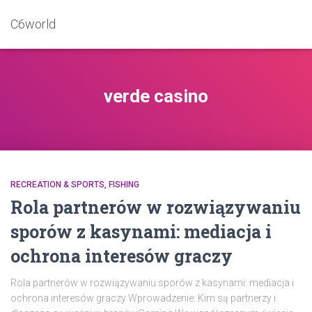
C6world
verde casino
RECREATION & SPORTS, FISHING
Rola partnerów w rozwiązywaniu
sporów z kasynami: mediacja i
ochrona interesów graczy
Rola partnerów w rozwiązywaniu sporów z kasynami: mediacja i
ochrona interesów graczy Wprowadzenie: Kim są partnerzy i