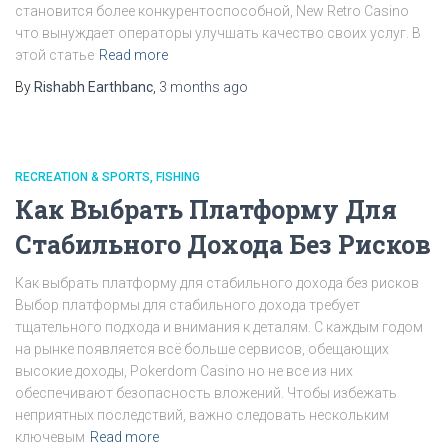
становится более конкурентоспособной, New Retro Casino
что вынуждает операторы улучшать качество своих услуг. В
этой статье
Read more
By
Rishabh Earthbanc
,
3 months
ago
RECREATION & SPORTS, FISHING
Как Выбрать Платформу Для
Стабильного Дохода Без Рисков
Как выбрать платформу для стабильного дохода без рисков
Выбор платформы для стабильного дохода требует
тщательного подхода и внимания к деталям. С каждым годом
на рынке появляется всё больше сервисов, обещающих
высокие доходы, Pokerdom Casino но не все из них
обеспечивают безопасность вложений. Чтобы избежать
неприятных последствий, важно следовать нескольким
ключевым
Read more